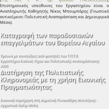
(
Π.Δ. 140, τ. Α΄, αρ. φύλλου 114/24.05.2002
).
Επιστημονικός υπεύθυνος του Εργαστηρίου είναι ο
Αναπληρωτής Καθηγητής Νίκος Μπουμπάρης (Γνωστικό
αντικείμενο: Πολιτιστική Αναπαράσταση και Δημιουργικά
Μέσα).
Καταγραφή των παραδοσιακών
επαγγελμάτων του Βορείου Αιγαίου
Έρευνα με συντεύξεις από φοιτητές του Τ.Π.Τ.Ε.
Εργαστήριο Εικόνας Ήχου και Πολιτιστικής Αναπαράστασης
2005
Διατήρηση της Πολιτιστικής
Κληρονομιάς με τη χρήση Εικονικής
Πραγματικότητας
Εικονική περιήγηση στη Δημοτική Πινακοθήκη Μυτιλήνης -
Αρχοντικό Χαλίμ Μπέη