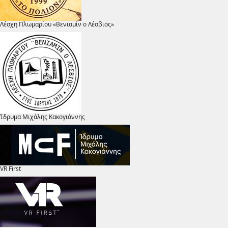
Λέσχη Πλωμαρίου «Βενιαμίν ο Λέσβιος»
Ίδρυμα Μιχάλης Κακογιάννης
VR First