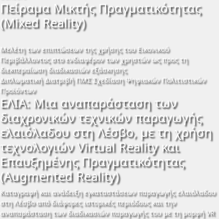
Πείραμα Μικτής Πραγματικότητας
(Mixed Reality)
Μελέτη των επιπτώσεων της χρήσης του Εικονικού
Περιβάλλοντος στο ενδιαφέρον των χρηστών ως προς τη
διεκπεραίωση διαδικασιών εξάσκησης
Διπλωματική Διατριβή ΠΜΣ Σχεδίαση Ψηφιακών Πολιτιστικών
Προϊόντων
ΕΛΙΑ: Μια αναπαράσταση των
διαχρονικών τεχνικών παραγωγής
ελαιόλαδου στη Λέσβο, με τη χρήση
τεχνολογιών Virtual Reality και
Επαυξημένης Πραγματικότητας
(Augmented Reality)
Kαταγραφή και ανάδειξη εγκαταστάσεων παραγωγής ελαιόλαδου
στη Λέσβο από διάφορες ιστορικές περιόδους και την
αναπαράσταση των διαδικασιών παραγωγής του με τη μορφή VR