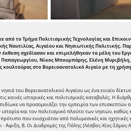
ε από το Τμήμα Πολιτισμικής Τεχνολογίας και Επικοι
ής Ναυτιλίας, Αιγαίου και Νησιωτικής Πολιτικής. Π
ην έκθεση σχεδίασαν και επιμελήθηκαν τα μέλη του Εργ
 Παπαγεωργίου, Νίκος Μπουμπάρης, Ελένη Μυριβήλη, 
ής κουλτούρας στο Βορειοανατολικό Αιγαίο με τη χρή
α νησιά του Βορειανατολικού Αιγαίου ως ένα ενιαίο δίκτ
τις κοινές ιστορικές και πολιτισμικές καταβολές. Η διά
πιδίωκε να προσομοιάζει την εμπειρία των επισκεπτών α
 ιστορία και τον πολιτισμικό πλούτο των νησιών, καθώς 
 πρότυπο που ενισχυόταν από πολυμεσικές και ηχητικές ε
 - Άφιξη, Β. Οι Διαδρομές της Πόλης (Λέσβος-Χίος-Σάμος-Λ