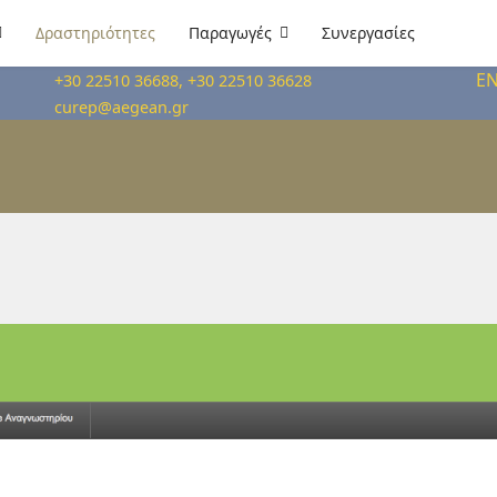
Δραστηριότητες
Παραγωγές
Συνεργασίες
E
+30 22510 36688, +30 22510 36628
curep@aegean.gr