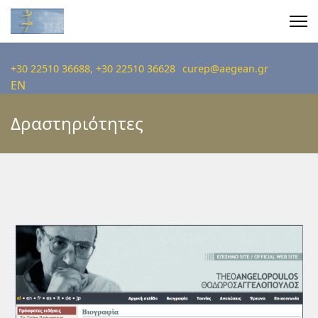
+30 22510 36688, +30 22510 36628
curep@aegean.gr
EN
Δραστηριότητες